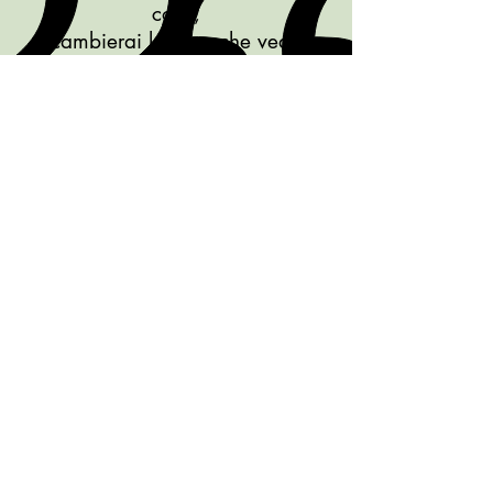
cose,
cambierai le cose che vedi.
M. Dyer
Bergamo