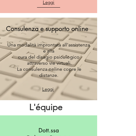
Leggi
Consulenza e supporto online
Una modalità improntata all'assistenza
e alla
cura del disagio psicologico
attraverso vie virtuali.
La consulenza online copre le
distanze.
Leggi
L'équipe
Dott.ssa