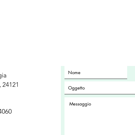
gia
, 24121
24060